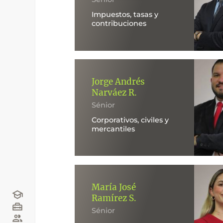
Impuestos, tasas y
contribuciones
Jorge Andrés
Narváez R.
Sénior
Corporativos, civiles y
mercantiles
María José
Ramírez S.
Sénior