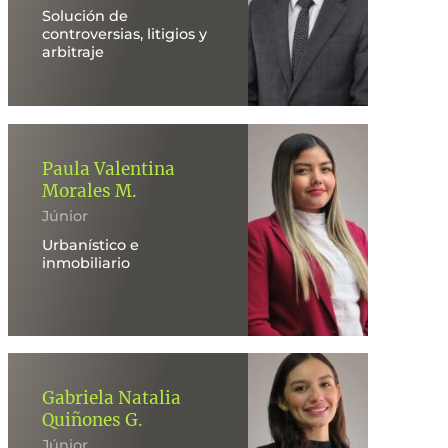
Solución de
controversias, litigios y
arbitraje
Paula Valentina
Morales M.
Júnior
Urbanístico e
inmobiliario
Gabriela Natalia
Quiñones G.
Júnior