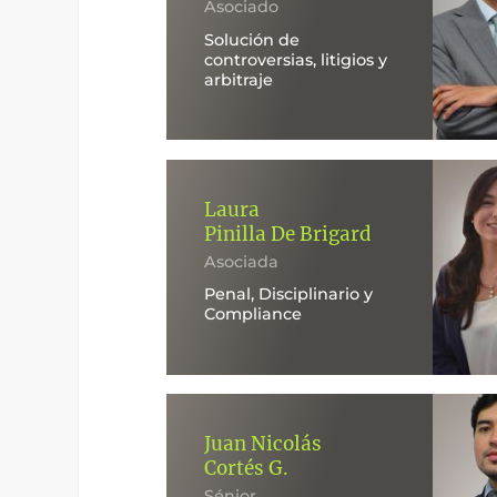
Asociado
Solución de
controversias, litigios y
arbitraje
Laura
Pinilla De Brigard
Asociada
Penal, Disciplinario y
Compliance
Juan Nicolás
Cortés G.
Sénior