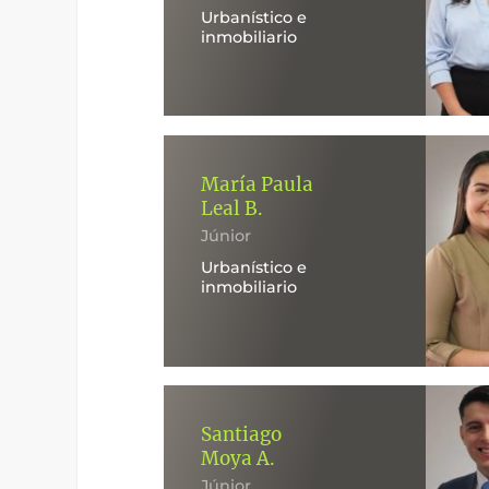
Urbanístico e
inmobiliario
María Paula
Leal B.
Júnior
Urbanístico e
inmobiliario
Santiago
Moya A.
Júnior