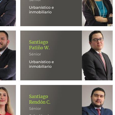
Urbanístico e
inmobiliario
Santiago
Patiño W.
Sénior
Urbanístico e
inmobiliario
Santiago
Rendón C.
Sénior