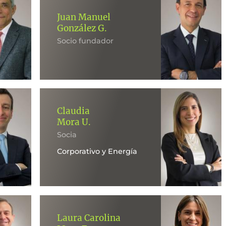
Juan Manuel
González G.
Socio fundador
Claudia
Mora U.
Socia
Corporativo y Energía
Laura Carolina