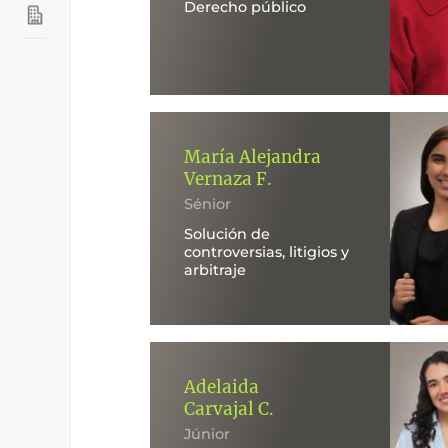
Derecho público
María Alejandra
Vernaza F.
Sénior
Solución de
controversias, litigios y
arbitraje
Adelaida
Carvajal C.
Júnior