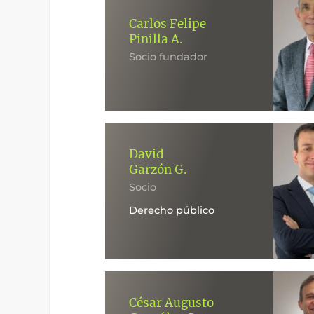
Carlos Felipe
Pinilla A.
Socio fundador
David
Garzón G.
Socio
Derecho público
César Augusto