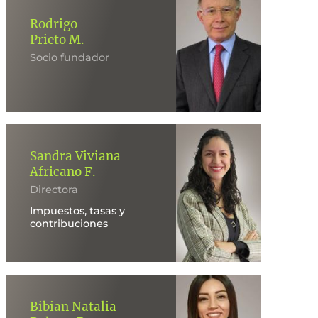
Rodrigo
Prieto M.
Socio fundador
Sandra Viviana
Africano F.
Directora
Impuestos, tasas y
contribuciones
Bibian Natalia