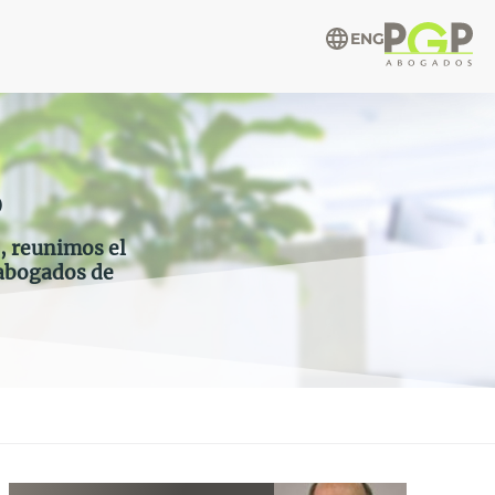
ENG
o
s, reunimos el
abogados de