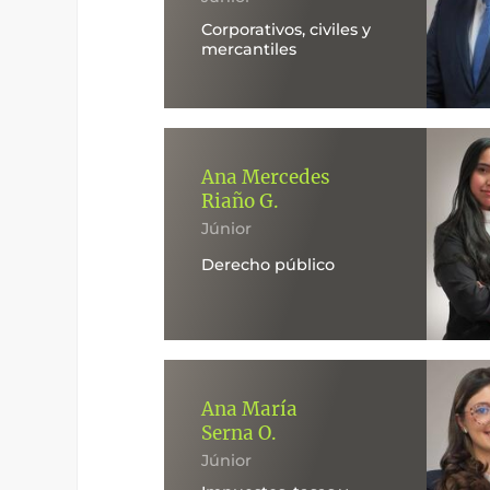
Corporativos, civiles y
mercantiles
Ana Mercedes
Riaño G.
Júnior
Derecho público
Ana María
Serna O.
Júnior