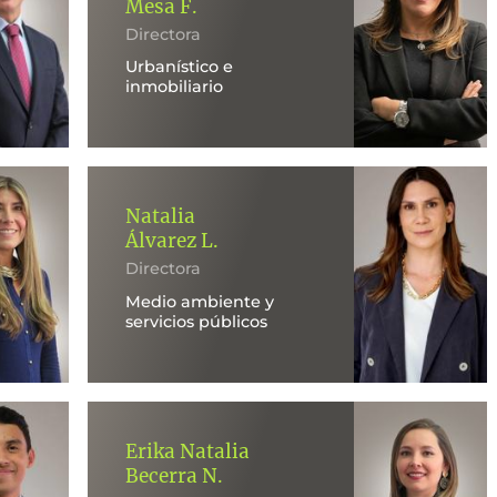
Mesa F.
Directora
Urbanístico e
inmobiliario
Natalia
Álvarez L.
Directora
Medio ambiente y
servicios públicos
Erika Natalia
Becerra N.