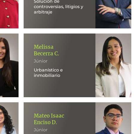
Solución de
controversias, litigios y
arbitraje
Melissa
Becerra C.
Júnior
Urbanístico e
inmobiliario
Mateo Isaac
Enciso D.
Júnior