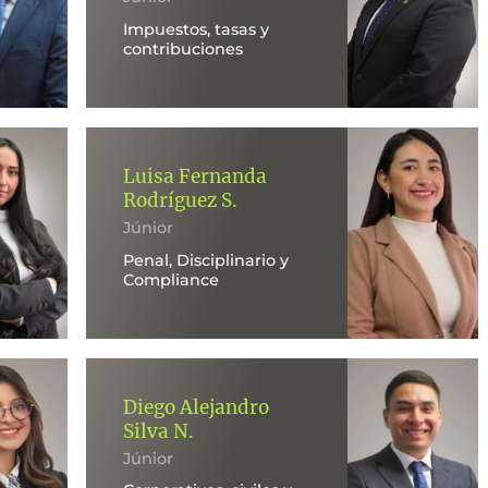
Impuestos, tasas y
contribuciones
Luisa Fernanda
Rodríguez S.
Júnior
Penal, Disciplinario y
Compliance
Diego Alejandro
Silva N.
Júnior