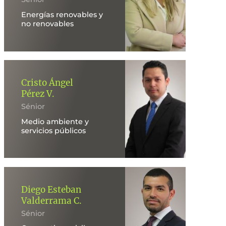
Energías renovables y
no renovables
Cristo Ángel
Pérez V.
Sénior
Medio ambiente y
servicios públicos
Diego Esteban
Valderrama C.
Sénior