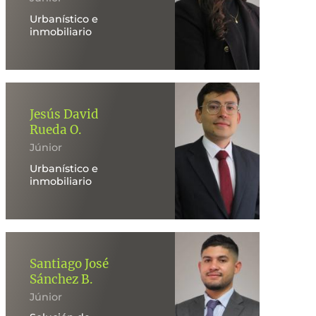
Urbanístico e
inmobiliario
Jesús David
Rueda O.
Júnior
Urbanístico e
inmobiliario
Santiago José
Sánchez B.
Júnior