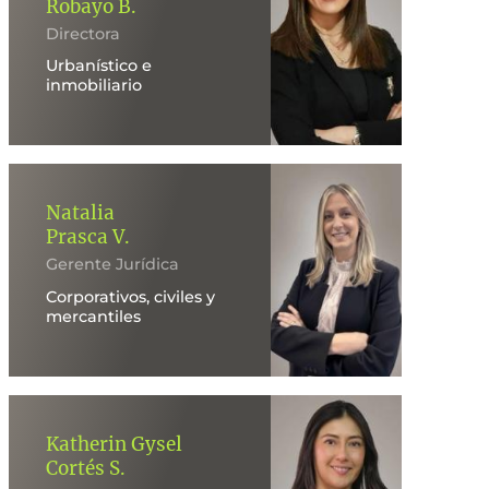
Robayo B.
Directora
Urbanístico e
inmobiliario
Natalia
Prasca V.
Gerente Jurídica
Corporativos, civiles y
mercantiles
Katherin Gysel
Cortés S.