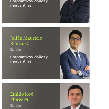
Corporativos, civiles y
mercantiles
Julián Mauricio
Blanco C.
Júnior
Corporativos, civiles y
mercantiles
Emilio José
Flórez M.
Júnior