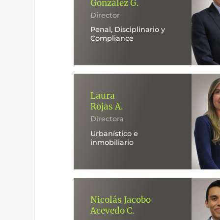
González G.
Director
Penal, Disciplinario y
Compliance
Laura
Rojas A.
Directora
Urbanístico e
inmobiliario
Nicolás Jacobo
Acevedo C.