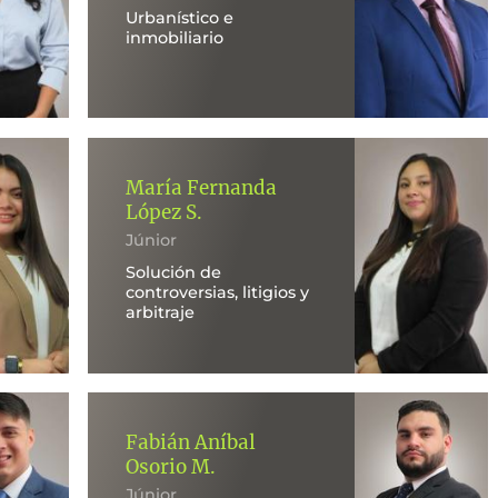
Urbanístico e
inmobiliario
María Fernanda
López S.
Júnior
Solución de
controversias, litigios y
arbitraje
Fabián Aníbal
Osorio M.
Júnior