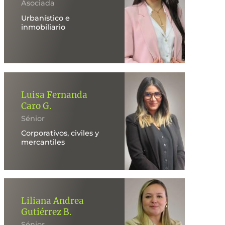
Asociada
Urbanístico e
inmobiliario
Luisa Fernanda
Caro G.
Sénior
Corporativos, civiles y
mercantiles
Liliana Andrea
Gutiérrez B.
Sénior