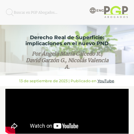
ENG
Buscar en PGP Abogados...
Derecho Real de Superficie:
implicaciones en el nuevo PND
Por Ángela María Caicedo R.,
David Garzón G., Nicolás Valencia
A.
13 de septiembre de 2023
| Publicado en
YouTube
.