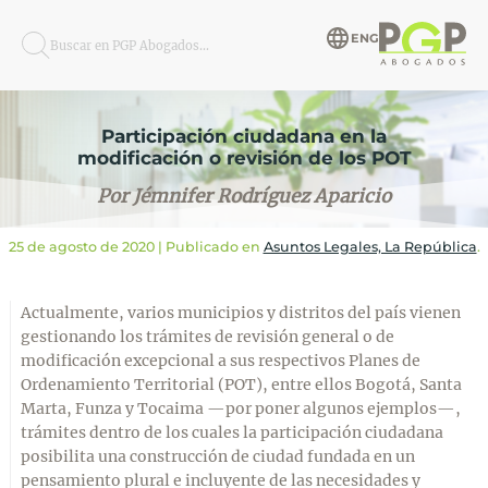
ENG
Buscar en PGP Abogados...
Participación ciudadana en la
modificación o revisión de los POT
Por Jémnifer Rodríguez Aparicio
25 de agosto de 2020
| Publicado en
Asuntos Legales, La República
.
Actualmente, varios municipios y distritos del país vienen
gestionando los trámites de revisión general o de
modificación excepcional a sus respectivos Planes de
Ordenamiento Territorial (POT), entre ellos Bogotá, Santa
Marta, Funza y Tocaima —por poner algunos ejemplos—,
trámites dentro de los cuales la participación ciudadana
posibilita una construcción de ciudad fundada en un
pensamiento plural e incluyente de las necesidades y